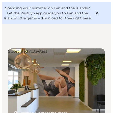
English
Convention
Danish
Bureau
Spending your summer on Fyn and the Islands?
VisitFyn
Deutsch
Let the VisitFyn app guide you to Fyn and the
Islands’ little gems –
download for free right here
.
Sport and Activities
Things to do
Outdoor and bike
Where to eat
Where to stay
Rudkøbing, Funen and the Islands