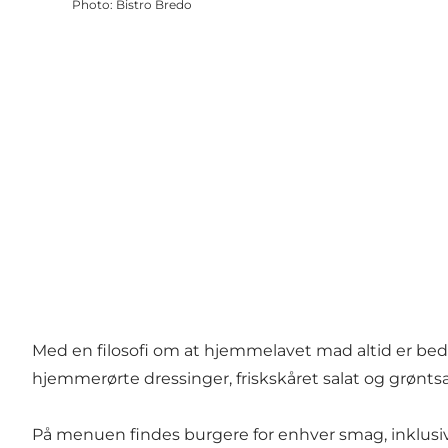
Photo
:
Bistro Bredo
Med en filosofi om at hjemmelavet mad altid er be
hjemmerørte dressinger, friskskåret salat og grønts
På
menuen
findes burgere for enhver smag, inklusiv