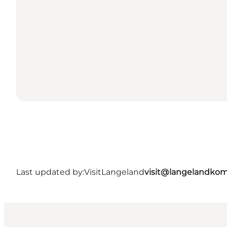
Last updated by:
VisitLangeland
visit@langelandko