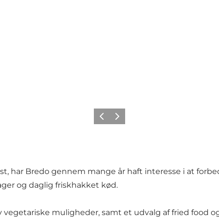
Previous
Next
dst, har Bredo gennem mange år haft interesse i at for
ager og daglig friskhakket kød.
 vegetariske muligheder, samt et udvalg af fried food og