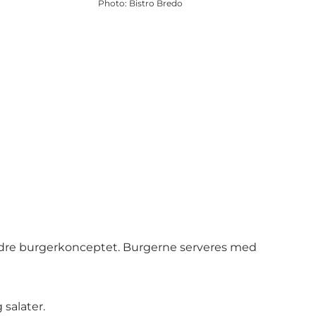
Photo
:
Bistro Bredo
bedre burgerkonceptet. Burgerne serveres med
 salater.