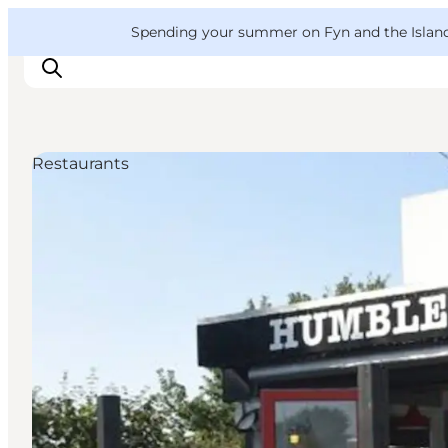
English
Convention
Danish
Bureau
VisitFyn
Spending your summer on Fyn and the Islands?
Deutsch
Restaurants
Things to do
Outdoor and bike
Where to eat
Where to stay