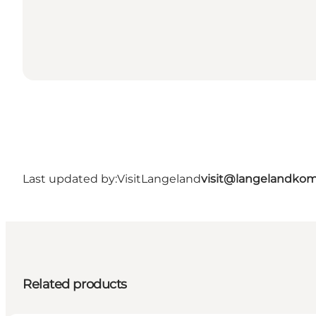
Last updated by:
VisitLangeland
visit@langelandko
Related products