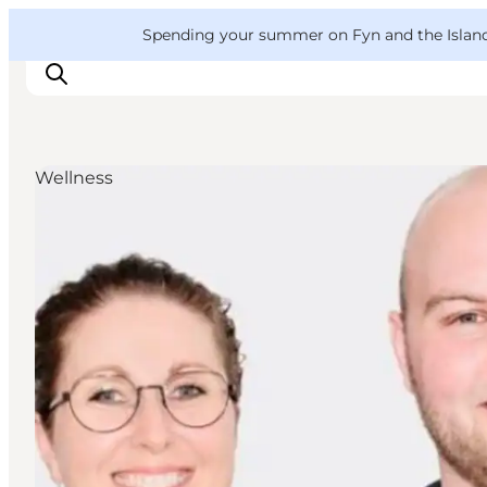
English
Convention
Danish
Bureau
VisitFyn
Spending your summer on Fyn and the Islands?
Deutsch
Wellness
Things to do
Outdoor and bike
Where to eat
Where to stay