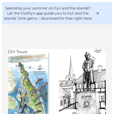
English
Convention
Danish
Bureau
Spending your summer on Fyn and the Islands?
VisitFyn
Deutsch
Let the VisitFyn app guide you to Fyn and the
Islands’ little gems –
download for free right here
.
DIY Tours
Things to do
Outdoor and bike
Where to eat
Where to stay
Rudkøbing, Funen and the Islands