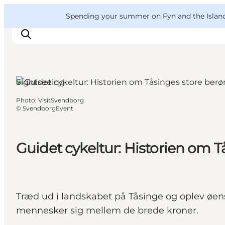
English
Convention
Danish
Bureau
VisitFyn
Spending your summer on Fyn and the Islands?
Deutsch
Sightseeing
Photo
:
VisitSvendborg
Things to do
©
SvendborgEvent
Outdoor and bike
Where to eat
Guidet cykeltur: Historien om 
Where to stay
Træd ud i landskabet på Tåsinge og oplev øens
mennesker sig mellem de brede kroner.