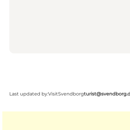
Last updated by:
VisitSvendborg
turist@svendborg.