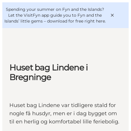
English
Convention
Danish
Bureau
Spending your summer on Fyn and the Islands?
VisitFyn
Deutsch
Let the VisitFyn app guide you to Fyn and the
Islands’ little gems –
download for free right here
.
Things to do
Huset bag Lindene i
Outdoor and bike
Bregninge
Where to eat
Where to stay
Huset bag Lindene var tidligere stald for
nogle få husdyr, men er i dag bygget om
til en herlig og komfortabel lille feriebolig.