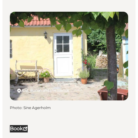
Private Cottage Rentals
Ærø, Funen and the Islands
Photo
:
Sine Agerholm
Book