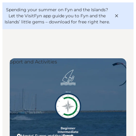
English
Convention
Danish
Bureau
Spending your summer on Fyn and the Islands?
VisitFyn
Deutsch
Let the VisitFyn app guide you to Fyn and the
Islands’ little gems –
download for free right here
.
Sport and Activities
Things to do
Outdoor and bike
Where to eat
Where to stay
Marstal, Funen and the Islands