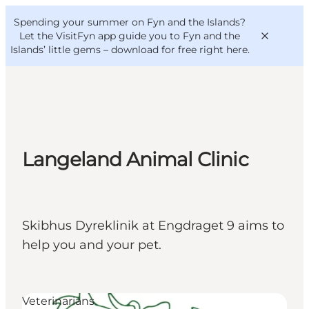
English
Convention
Danish
Bureau
Spending your summer on Fyn and the Islands?
VisitFyn
Deutsch
Let the VisitFyn app guide you to Fyn and the
Islands’ little gems –
download for free right here
.
Things to do
Langeland Animal Clinic
Outdoor and bike
Where to eat
Where to stay
Skibhus Dyreklinik at Engdraget 9 aims to
help you and your pet.
Veterinarians