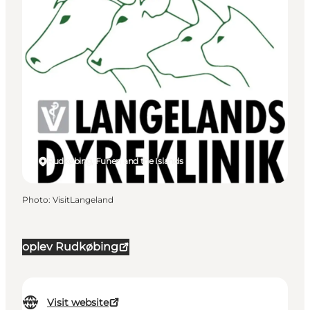
Rudkøbing, Funen and the Islands
Photo
:
VisitLangeland
oplev Rudkøbing
Visit website