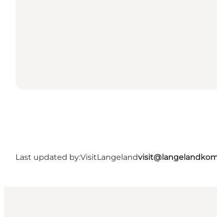
Last updated by:
VisitLangeland
visit@langelandko