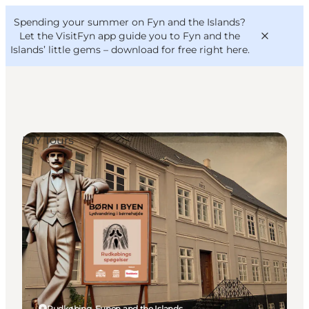
English
Convention
Danish
Bureau
Spending your summer on Fyn and the Islands?
VisitFyn
Deutsch
Let the VisitFyn app guide you to Fyn and the
Islands’ little gems –
download for free right here
.
DIY Tours
Things to do
Outdoor and bike
Where to eat
Where to stay
Rudkøbing, Funen and the Islands