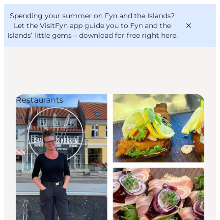
English
Convention
Danish
Bureau
Spending your summer on Fyn and the Islands?
VisitFyn
Deutsch
Let the VisitFyn app guide you to Fyn and the
Islands’ little gems –
download for free right here
.
Restaurants
Things to do
Outdoor and bike
Where to eat
Where to stay