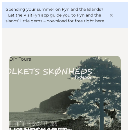
English
Convention
Danish
Bureau
Spending your summer on Fyn and the Islands?
VisitFyn
Deutsch
Let the VisitFyn app guide you to Fyn and the
Islands’ little gems –
download for free right here
.
DIY Tours
Things to do
Outdoor and bike
Where to eat
Where to stay
Humble, Funen and the Islands