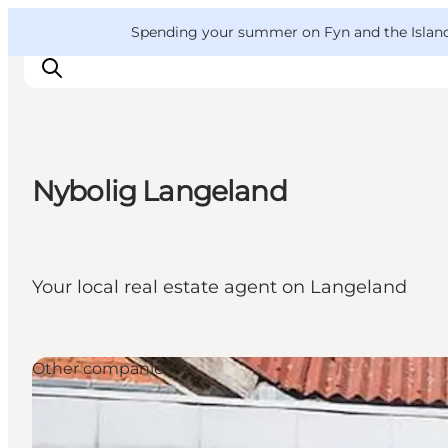
English
Convention
Danish
Bureau
VisitFyn
Spending your summer on Fyn and the Islands?
Deutsch
Nybolig Langeland
Things to do
Outdoor and bike
Where to eat
Your local real estate agent on Langeland
Where to stay
Other companies