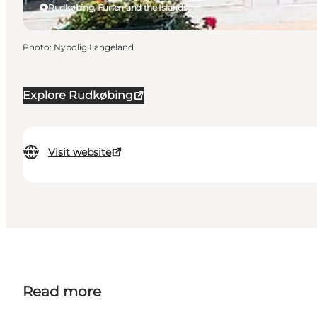
Rudkøbing, Funen and the Islands
Photo
:
Nybolig Langeland
Explore Rudkøbing
Visit website
Read more