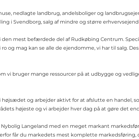
fritidshuse, nedlagte landbrug, andelsboliger og landbru
eling i Svendborg, salg af mindre og større erhvervseje
 den mest befærdede del af Rudkøbing Centrum. Specielt
 i ro og mag kan se alle de ejendomme, vi har til salg. D
om vi bruger mange ressourcer på at udbygge og vedligeh
i højsædet og arbejder aktivt for at afslutte en handel,
ådets højeste og vi arbejder hver dag på at gøre det en
der Nybolig Langeland med en meget markant markedsfør
rfor får du markedets mest komplette markedsføring, de