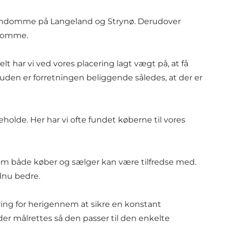
gsejendomme på Langeland og Strynø. Derudover
ndomme.
 har vi ved vores placering lagt vægt på, at få
esuden er forretningen beliggende således, at der er
olde. Her har vi ofte fundet køberne til vores
 som både køber og sælger kan være tilfredse med.
dnu bedre.
ing for herigennem at sikre en konstant
r målrettes så den passer til den enkelte