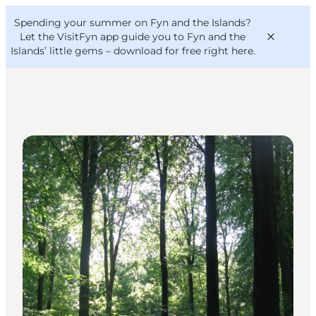
English
Convention
Danish
Bureau
Spending your summer on Fyn and the Islands?
VisitFyn
Deutsch
Let the VisitFyn app guide you to Fyn and the
Islands’ little gems –
download for free right here
.
DIY Tours
Things to do
Outdoor and bike
Where to eat
Where to stay