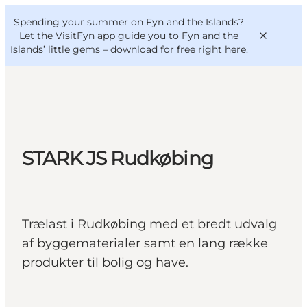
English
Convention
Danish
Bureau
Spending your summer on Fyn and the Islands?
VisitFyn
Deutsch
Let the VisitFyn app guide you to Fyn and the
Islands’ little gems –
download for free right here
.
Things to do
STARK JS Rudkøbing
Outdoor and bike
Where to eat
Where to stay
Trælast i Rudkøbing med et bredt udvalg
af byggematerialer samt en lang række
produkter til bolig og have.
Rudkøbing, Funen and the Islands