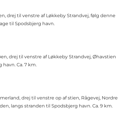
n, drej til venstre af Løkkeby Strandvej, følg denne
bage til Spodsbjerg havn.
en, drej til venstre af Løkkeby Strandvej, Øhavstien
g havn. Ca. 7 km.
erland, drej til venstre op af stien, Rågevej, Nordre
en, langs stranden til Spodsbjerg havn. Ca. 9 km.