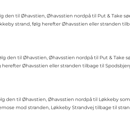
g den til Øhavstien, Øhavsstien nordpå til Put & Take søe
kkeby strand, følg herefter Øhavsstien eller stranden til
lg den til Øhavstien, Øhavsstien nordpå til Put & Take sø
 herefter Øhavsstien eller stranden tilbage til Spodsbjer
ølg den til Øhavstien, Øhavsstien nordpå til Løkkeby somm
mose mod stranden, Løkkeby Strandvej tilbage til strand