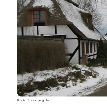
Photo
:
Spodsbjerg Havn