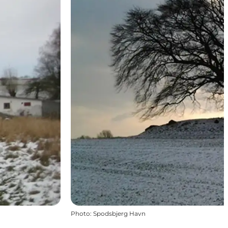
Photo
:
Spodsbjerg Havn