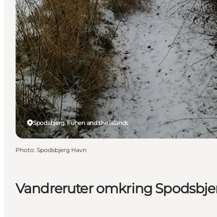
Spodsbjerg, Funen and the Islands
Photo
:
Spodsbjerg Havn
Vandreruter omkring Spodsbje