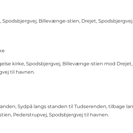
, Spodsbjergvej, Billevænge-stien, Drejet, Spodsbjergvej
rke
ngelse kirke, Spodsbjergvej, Billevænge-stien mod Drejet
vej til havnen.
nden, Sydpå langs standen til Tudserenden, tilbage langs
ien, Pederstrupvej, Spodsbjergvej til havnen.