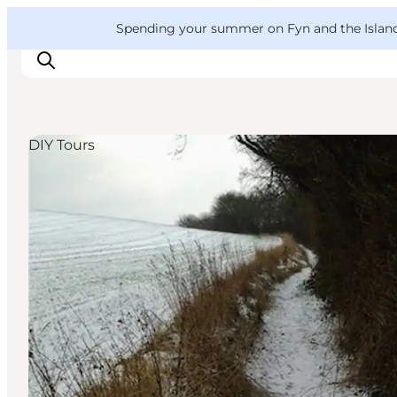
English
Convention
Danish
Bureau
VisitFyn
Spending your summer on Fyn and the Islands?
Deutsch
DIY Tours
Things to do
Outdoor and bike
Where to eat
Where to stay