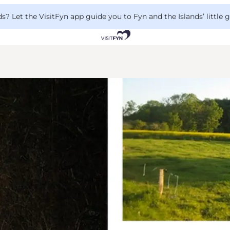
 Let the VisitFyn app guide you to Fyn and the Islands’ little